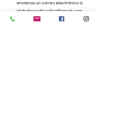
envíenos un correo electrónico a:
Idahobreastfeeding@gmail.com
Formulario de nominación
en línea
Persona que hace la nominación
Me gustaría nominar
The Nominee(s) Resides in the State of
Idaho
*
Yes
No
Which award are you submitting this