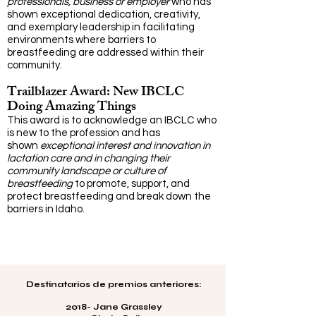
professionals, business or employer
who has
shown exceptional dedication, creativity,
and exemplary leadership in facilitating
environments where barriers to
breastfeeding are addressed within their
community.
Trailblazer Award: New IBCLC
Doing Amazing Things
This award is to acknowledge an IBCLC who
is new to the profession and has
shown
exceptional interest and innovation in
lactation care and in changing their
community landscape or culture of
breastfeeding
to promote, support, and
protect breastfeeding and break down the
barriers in Idaho.
Destinatarios de premios anteriores:
2018- Jane Grassley